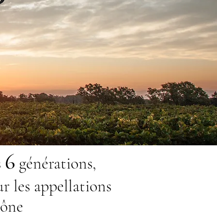
6
s
générations,
ur les appellations
hône