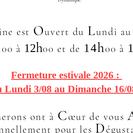
O
L
ine est
uvert du
undi a
h
h
h
12
14
00 à
00 et de
00 à
Fermeture estivale 2026 :
u Lundi 3/08 au Dimanche 16/
C
ner
ons ont à
œ
u
r de
vou
s
D
onnellement
pou
r les
égust