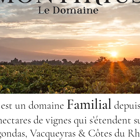
Familial
 es
t
un domaine
depui
ectares
d
e vignes
qui s’étendent s
ondas, Vacqueyras & Côtes du R