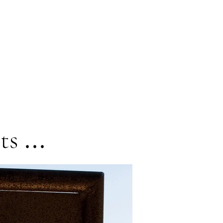
...
ts