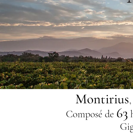
Mon
tirius
,
63
Composé de
h
Gig