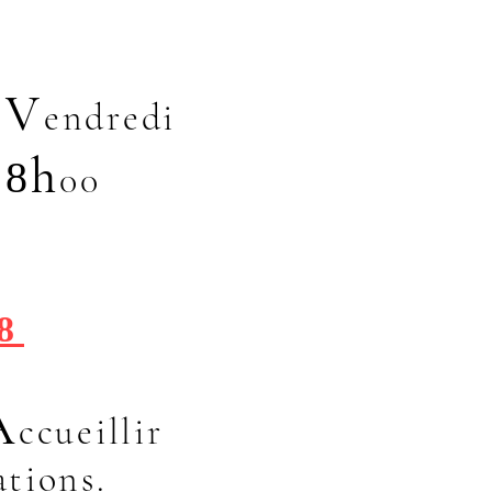
V
u
endredi
h
18
00
08
A
cc
ueillir
ations.