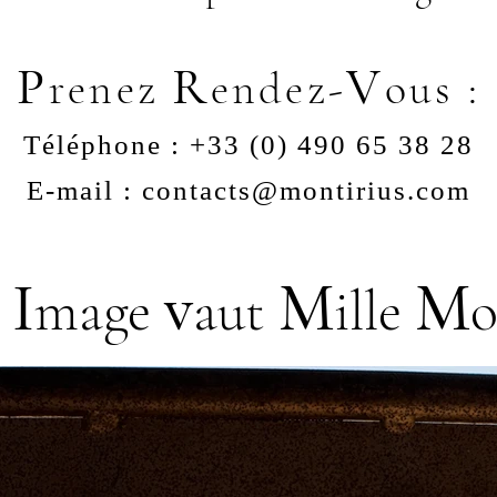
P
R
V
renez
endez-
ous :
Téléphone : +33 (0) 490 65 38 28
E-mail : contacts@montirius.com
I
v
M
M
mage
aut
ille
o