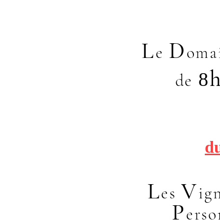
L
D
e
oma
8
de
d
L
V
es
ig
P
ers