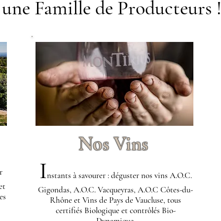
une Famille de Producteurs 
Nos Vins
I
r
nstants à savourer : déguster nos vins A.O.C.
et
Gigondas, A.O.C. Vacqueyras, A.O.C Côtes-du-
es
Rhône et Vins de Pays de Vaucluse, tous
certifiés Biologique et contrôlés Bio-
Dynamique.