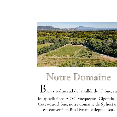
Notre Domaine
B
ien situé au sud de la vallée du Rhône, su
les appellations A.O.C Vacqueyras
, Gigondas 
Côtes-du-Rhône, notre domaine de 63 hectar
est converti en Bio-Dynamie depuis 1996.