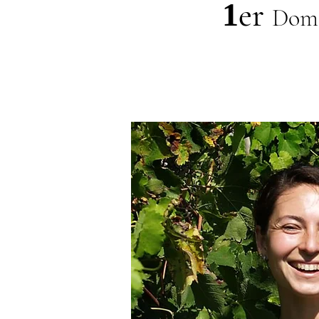
er
1
Doma