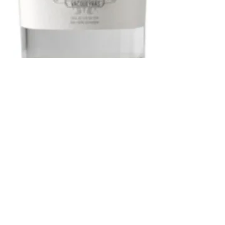
MONTIRIUS « La Fine » A.O.P.
VACQUEYRAS
C’est la première fine réalisée sur
l’appellation Vacqueyras. Distillation
en avril 2016 des vins de notre
domaine Montirius de Vacqueyras
blanc et rouge qui sont en bouteilles
et que nous écartons de la