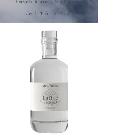
finesse la douceur et la profondeur.
C'est le "Précieux" d'Eric !