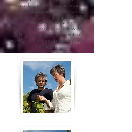
surveillons acidité, PH et sucre des
raisins. La dégustation des baies reste en
finalité le seul facteur déclenchant de la
cueillette. Nous arpentons nos parcelles
chaque jour pendant toute la durée des
vendanges et nous goûtons les raisins de
nos
parcelles afin d’en suivre la précise
38
maturité.