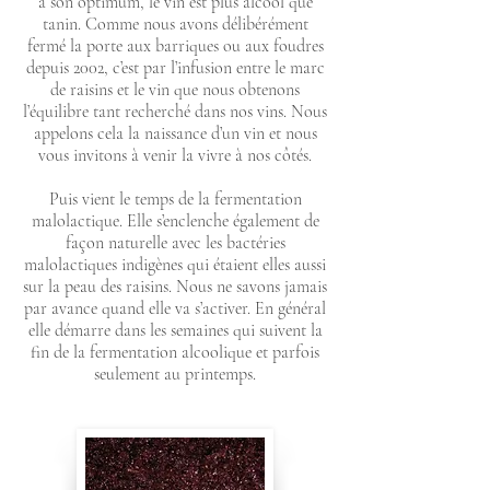
à son optimum, le vin est plus alcool que
tanin. Comme nous avons délibérément
fermé la porte aux barriques ou aux foudres
depuis 2002, c’est par l’infusion entre le marc
de raisins et le vin que nous obtenons
l’équilibre tant recherché dans nos vins. Nous
appelons cela la naissance d’un vin et nous
vous invitons à venir la vivre à nos côtés.
Puis vient le temps de la fermentation
malolactique. Elle s’enclenche également de
façon naturelle avec les bactéries
malolactiques indigènes qui étaient elles aussi
sur la peau des raisins. Nous ne savons jamais
par avance quand elle va s’activer. En général
elle démarre dans les semaines qui suivent la
fin de la fermentation alcoolique et parfois
seulement au printemps.