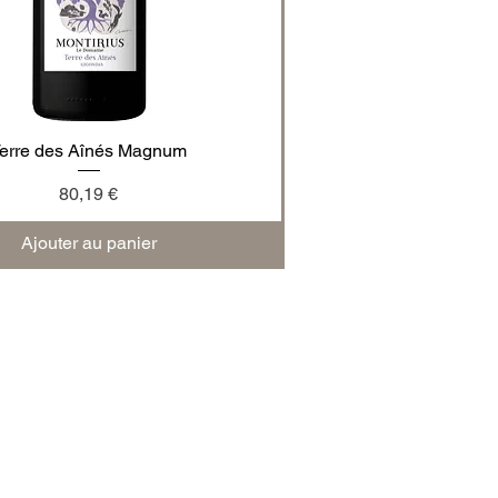
erre des Aînés Magnum
Aperçu rapide
Prix
80,19 €
Ajouter au panier