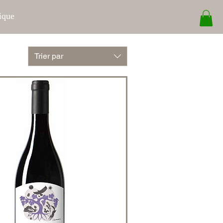
ique
Trier par