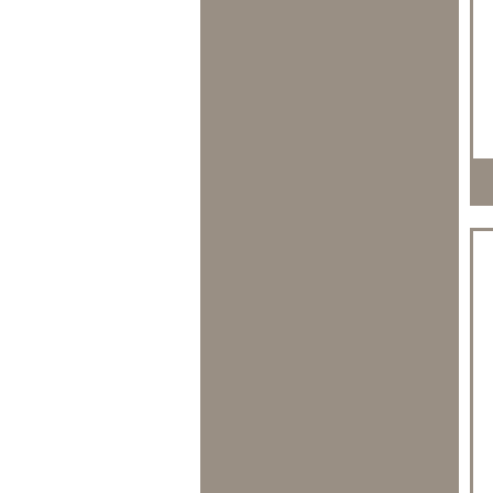
2009
2010
2011
2012
2013
2014
2015
2016
2017
2018
2019
2022
2005* Best Seller
2009* Best Seller
2013* Best Seller