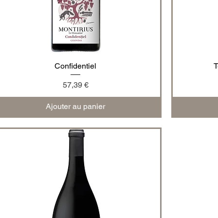
Aperçu rapide
Confidentiel
T
Prix
57,39 €
Ajouter au panier