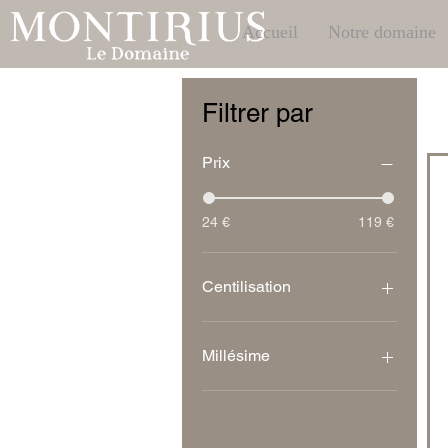
Accueil
Notre domaine
Filtrer par
Prix
24 €
119 €
Centilisation
750 mL
Magnum 1.5L
Millésime
2004
2006
2007