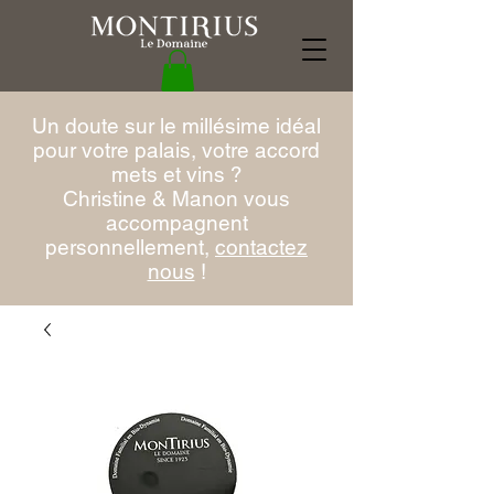
Un doute sur le millésime idéal
pour votre palais, votre accord
mets et vins ?
Christine & Manon vous
accompagnent
personnellement,
contactez
nous
!