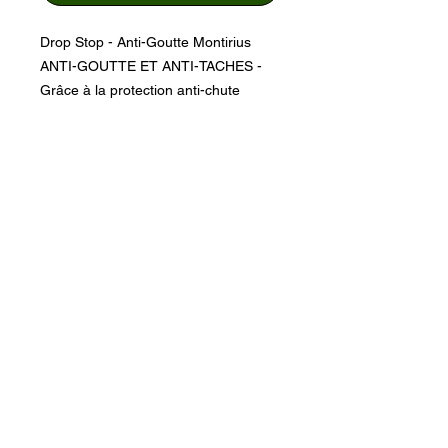
Drop Stop - Anti-Goutte Montirius
ANTI-GOUTTE ET ANTI-TACHES -
Grâce à la protection anti-chute
pratique, vous pouvez verser le vin
comme un sommelier
F
ACILE A UTILISER - ce bec verseur
est donc très apprécié dans la
gastronomie professionnelle
RÉUTILISABLE - Le Drop Stop
Montirius peut être simplement lavé
sous le robinet et réutilisé
DESIGN - Idée simple, grande valeur
ajoutée, aspect visuel fantastique
IDÉE-CADEAU - Un cadeau idéal
avec chaque bouteille de vin