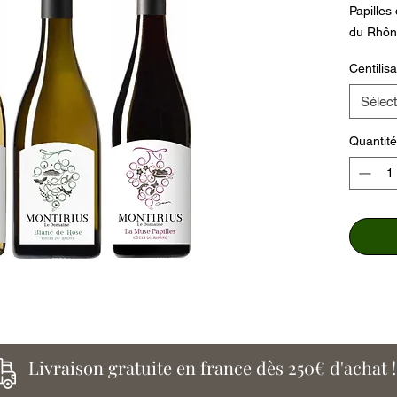
Papilles
du Rhôn
Grâce à 
Centilisa
variatio
- 1 Bout
Sélect
Papilles
- 1 Bout
Quantité
Rose" A
- 1 Bout
Papille
Livraison gratuite en france dès 250€ d'achat !