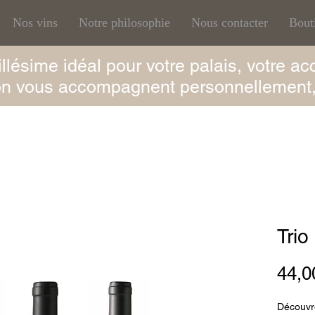
Nos vins
Notre philosophie
Nous contacter
Bout
llésime idéal pour votre palais, votre ac
on vous accompagnent personnellement
Trio
44,0
Découvre