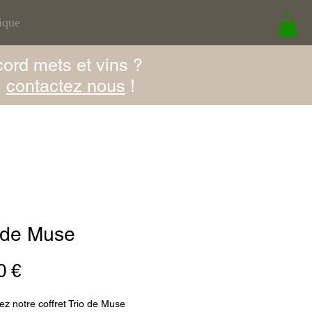
ique
cord mets et vins ?
,
contactez nous
!
 de Muse
Prix
0 €
z notre coffret Trio de Muse