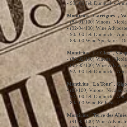
- 90/100 Jeb Dunnuck - Ann
Montirius "Garrigues", V
- (88-91/100) Vinous, Nicol
- (92-94/100) Wine Advocate
- 90/100 Jeb Dunnuck - Ann
- 89/100 Wine Spectator - O
Montirius "Le Clos", Vacq
- (89-92/100) Vinous, Nicol
- (93-95/100) Wine Advocate
- 92/100 Jeb Dunnuck - Ann
Montirius "La Tour", Gig
- (88/100) Vinous, Nicolas 
- 92/100 Jeb Dunnuck - Ann
- 89/100 Wine Enthusiast - 
Montirius "Terre des Aîné
- (91-93/100) Wine Advocate