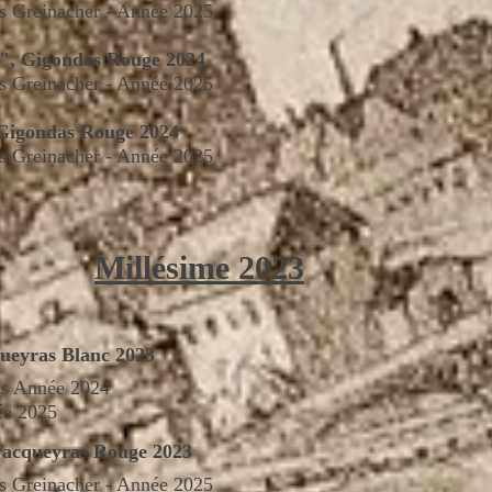
as Greinacher - Année 2025
s", Gigondas Rouge 2024
as Greinacher - Année 2025
 Gigondas Rouge 2024
as Greinacher - Année 2025
Millésime 2023
ueyras Blanc 2023
ls
Année
2024
ée 2025
Vacqueyras Rouge 2023
as Greinacher - Année 2025