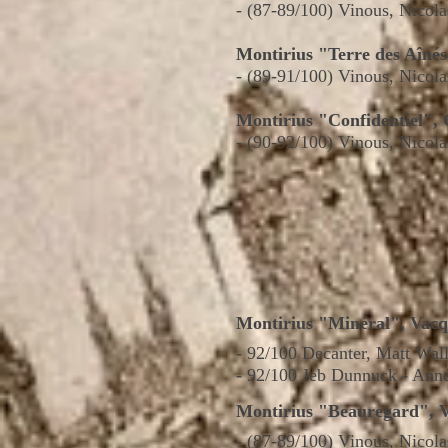
- (87-89/100) Vinous, Nicol
Montirius "Terre des Aîné
- (89-91/100) Vinous, Nicol
Montirius "Confidentiel",
- (90-92/100) Vinous, Nicol
Montirius "Minéral", Vacq
-
92/100 Decanter, Matt Wal
- 92/100 Jeb Dunnuck - Ann
Montirius "Beauregard", 
- (87-89/100) Vinous, Nicol