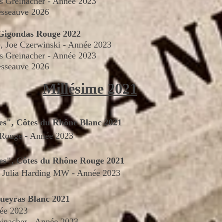
as Greinacher - Année 2023
esseauve 2026
 Gigondas Rouge 2022
, Joe Czerwinski - Année 2023
as Greinacher - Année 2023
esseauve 2026
Millésime 2021
es", Côtes du Rhône Blanc 2021
 Rouge -
Année
2023
es", Côtes du Rhône Rouge 2021
 - Julia Harding MW -
Année
2023
queyras Blanc 2021
ée
2023
einacher - Année 2023