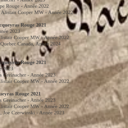
ipe Rouge -
Année
2022
 - Alistair Cooper MW -
Année
2022
acqueyras Rouge 2021
nnée
2023
 Alistair Cooper MW -
Année
2022
" Quebec Canada,
Année
2024
acqueyras Rouge 2021
e
2023
as Greinacher - Année 2023
 Alistair Cooper MW -
Année
2022
ueyras Rouge 2021
as Greinacher - Année 2023
 Alistair Cooper MW -
Année
2022
, Joe Czerwinski - Année 2023