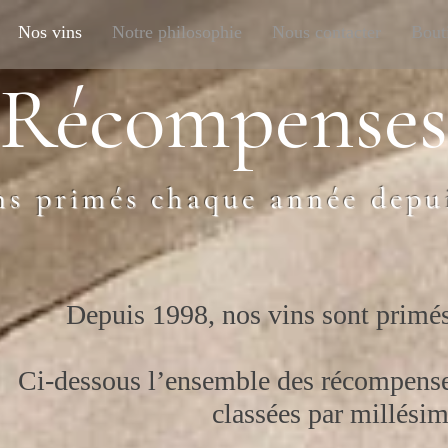
Nos vins
Notre philosophie
Nous contacter
Bout
Récompenses
ns primés chaque année depu
Depuis 1998, nos vins sont primé
Ci-dessous l’ensemble des récomp
ense
classées par millésim