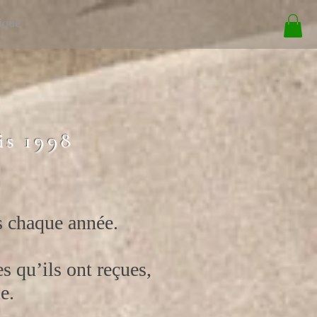
ique
is 1998
s chaque année.
s qu’ils ont reçues,
e.