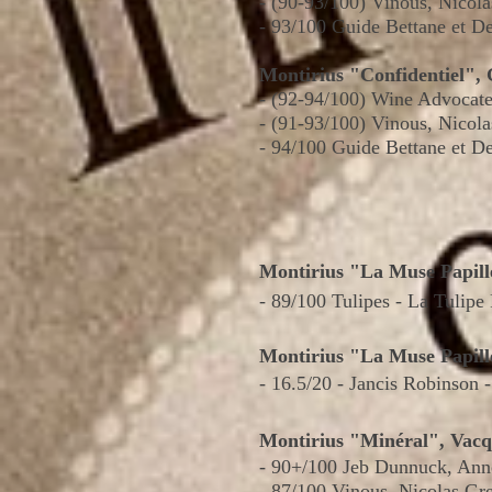
- (90-93/100) Vinous, Nicol
- 93/100 Guide Bettane et D
Montirius "Confidentiel",
- (92-94/100) Wine Advocate
- (91-93/100) Vinous, Nicol
- 94/100 Guide Bettane et D
Montirius "La Muse Papill
-
89/100 Tulipes - La Tulipe
Montirius "La Muse Papill
- 16.5/20 - Jancis Robinson
M
ontirius "Minéral", Vac
-
90+/100 Jeb Dunnuck,
Ann
- 87/100 Vinous, Nicolas Gr