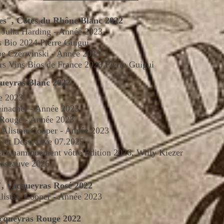
es", Côtes du Rhône Blanc 2022
- Julia Harding -
Année
2023
s Bio 2024 Pierre Guigui
oe Czerwinski - Année 2023
rs Vins Bios de France 2026 Pierre Guigui
ueyras Blanc 2022
e
2023
einacher - Année 2023
 Rouge -
Année
2023
 Alistair Cooper -
Année
2023
 et Desseauve 07.2025
-Dynamiquement vôtre Edition 2026, Willy Kiezer
esseauve 2026
", Vacqueyras Rosé 2022
listair Cooper -
Année
2023
acqueyras Rouge 2022