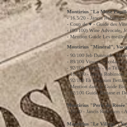
Montiri
us "La Muse Papill
- 16.5/20 - Jancis Robinson 
- Coup de
♥
- Guide des Vin
- (90/100) Wine Advocate, J
-
Mention Guide
Les meilleu
Montirius "Minéral", Vacq
-
90/100 Jeb Dunnuck,
Anné
- 89/100 Vinous, Nicolas Gr
-
92/100 Tulipes - La Tulipe
- 16.5/20 - Jancis Robinson -
- 92/100 En Magnum Bettane
- Mention dans le Guide Bio
- 92/100 Guide Bettane et D
Montirius "Perle de Rosée
- 15/20 - Jancis Robinson - A
Montirius "Le Village", V