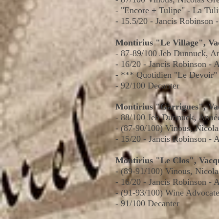
- "Encore
+ Tulipe" - La Tul
- 15.5/20 - Jancis Robinson
Montirius "Le Village", V
-
87-89/100 Jeb Dunnuck,
A
- 16/20 - Jancis Robinson -
- *** Quotidien "Le Devoir
- 92/100 Decanter
Montirius "Garrigues", V
-
88/100 Jeb Dunnuck,
Anné
- (87-90/100) Vinous, Nicol
- 15/20 - Jancis Robinson -
Montirius "Le Clos", Vacq
- (89-91/100) Vinous, Nicol
- 16/20 - Jancis Robinson -
- (91-93/100) Wine Advocate
- 91/100 Decanter