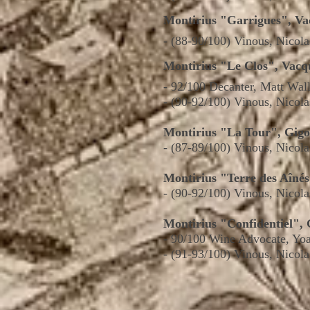
Montirius "Garrigues", V
- (88-90/100) Vinous, Nicol
Montirius "Le Clos", Vacq
-
92/100 Decanter, Matt Wal
- (90-92/100) Vinous, Nicol
Montirius "La Tour", Gig
- (87-89/100) Vinous, Nicol
Montirius "Terre des Aîné
- (90-92/100) Vinous, Nicol
Montirius "Confidentiel",
-
90/100 Wine Advocate, Yo
- (91-93/100) Vinous, Nicol