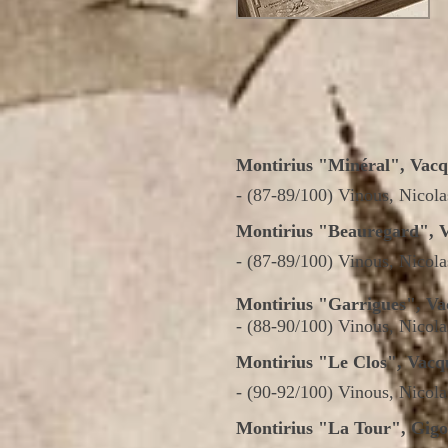
Montirius "Minéral", Vacq
- (87-89/100) Vinous, Nicol
Montirius "Beauregard", 
- (87-89/100) Vinous, Nicol
Montirius "Garrigues", V
- (88-90/100) Vinous, Nicol
Montirius "Le Clos", Vacq
- (90-92/100) Vinous, Nicol
Montirius "La Tour", Gig